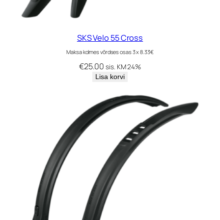
SKS Velo 55 Cross
Maksa kolmes võrdses osas 3 x 8.33€
€
25.00
sis. KM 24%
Lisa korvi