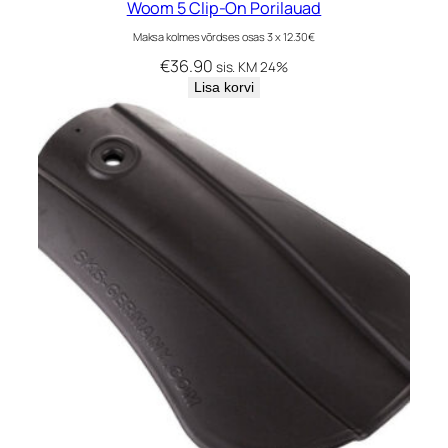
Woom 5 Clip-On Porilauad
Maksa kolmes võrdses osas 3 x 12.30€
€
36.90
sis. KM 24%
Lisa korvi