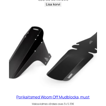
Lisa korvi
Porikaitsmed Woom Off Mudblocka, must
Maksa kolmes võrdses osas 3 x 5.33€