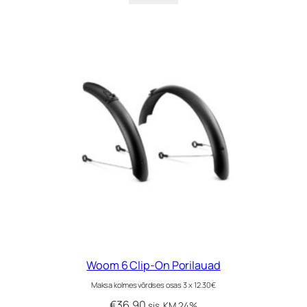
Woom 6 Clip-On Porilauad
Maksa kolmes võrdses osas 3 x 12.30€
€
36.90
sis. KM 24%