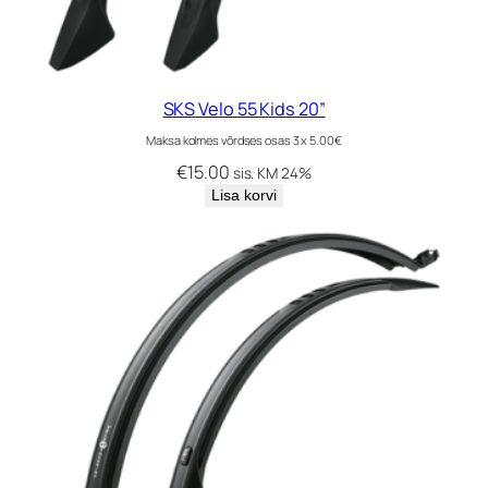
SKS Velo 55 Kids 20”
Maksa kolmes võrdses osas 3 x 5.00€
€
15.00
sis. KM 24%
Lisa korvi