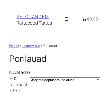
Liigu
sisu
VELOTANDEM
juurde
€0.00
Rattapood Tartus
Esileht
/
Lisatarvikud
/ Porilauad
Porilauad
Kuvatakse
1–12
tulemust
Sorteeritud
79-st
populaarsuse
järgi