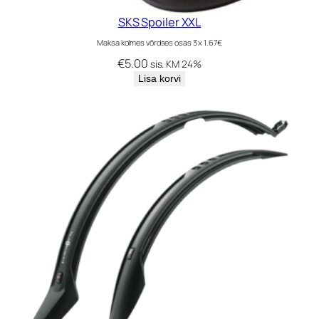
SKS Spoiler XXL
Maksa kolmes võrdses osas 3 x 1.67€
€
5.00
sis. KM 24%
Lisa korvi