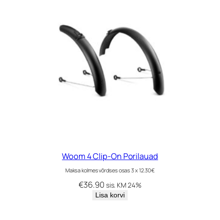
Woom 4 Clip-On Porilauad
Maksa kolmes võrdses osas 3 x 12.30€
€
36.90
sis. KM 24%
Lisa korvi