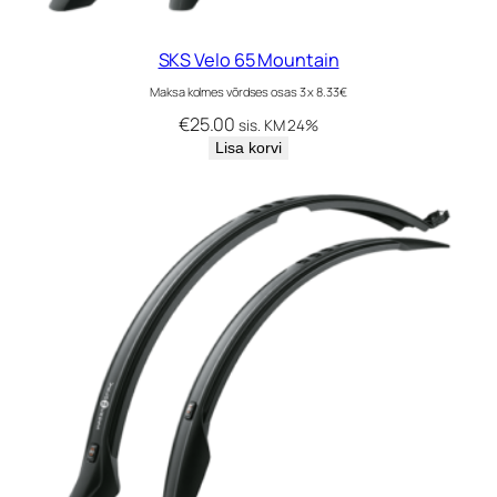
SKS Velo 65 Mountain
Maksa kolmes võrdses osas 3 x 8.33€
€
25.00
sis. KM 24%
Lisa korvi