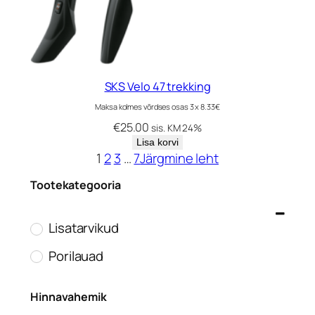
SKS Velo 47 trekking
Maksa kolmes võrdses osas 3 x 8.33€
€
25.00
sis. KM 24%
Lisa korvi
1
2
3
…
7
Järgmine leht
Tootekategooria
Lisatarvikud
Porilauad
Hinnavahemik