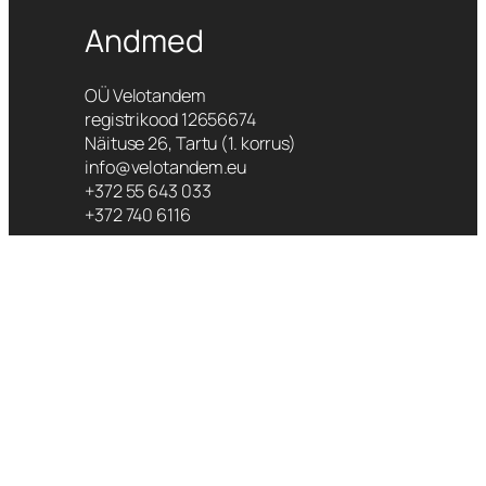
Andmed
OÜ Velotandem
registrikood 12656674
Näituse 26, Tartu (1. korrus)
info@velotandem.eu
+372 55 643 033
+372 740 6116
Lahtiolekuajad
Oleme avatud esmaspäev – reede 10:00
– 19:00
Laupäev 10:00 – 16:00
Pühapäeval oleme suletud
Muul ajal oleme avatud kokkuleppel
Parkimisvõimalus maja taga hoovis.