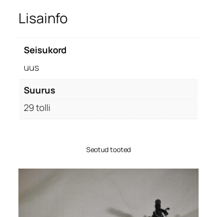
r
T
Lisainfo
r
a
c
Seisukord
t
uus
i
o
Suurus
n
29 tolli
2
9
k
o
Seotud tooted
g
u
s