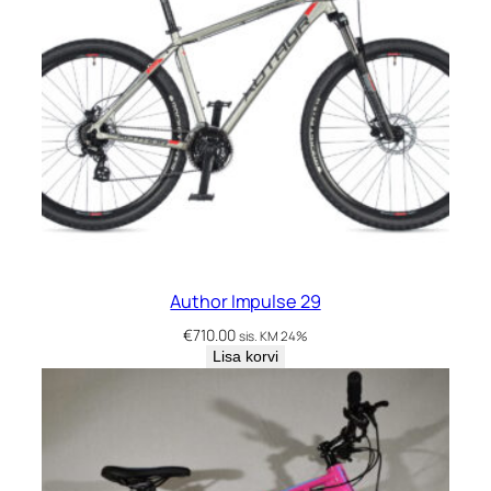
Author Impulse 29
€
710.00
sis. KM 24%
Lisa korvi