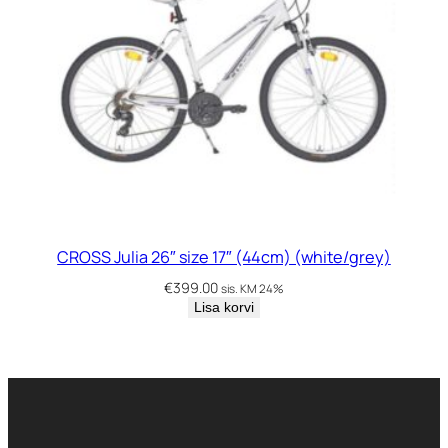
CROSS Julia 26″ size 17″ (44cm) (white/grey)
€
399.00
sis. KM 24%
Lisa korvi