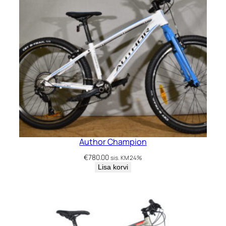
Author Champion
€
780.00
sis. KM 24%
Lisa korvi