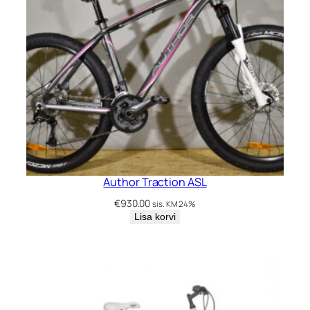
Author Traction ASL
€
930.00
sis. KM 24%
Lisa korvi