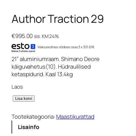
Author Traction 29
€
995.00
sis. KM 24%
Maksa kolmes võrdses osas 3 x 331.67€
21” alumiiniumraam. Shimano Deore
käiguvahetus(10). Hüdraulilised
ketaspidurid. Kaal 13.4kg
Laos
A
Lisa korvi
u
t
Tootekategooria:
Maastikurattad
h
Lisainfo
o