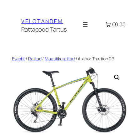
Liigu
sisu
VELOTANDEM
juurde
€0.00
Rattapood Tartus
Esileht
/
Rattad
/
Maastikurattad
/ Author Traction 29