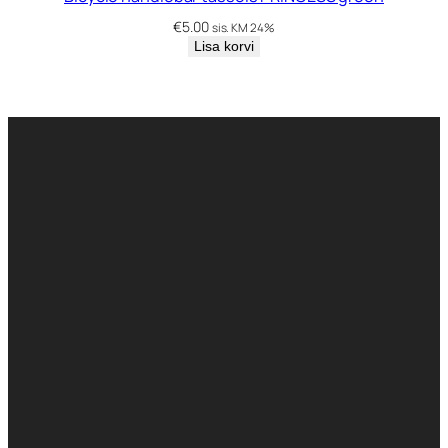
€
5.00
sis. KM 24%
Lisa korvi