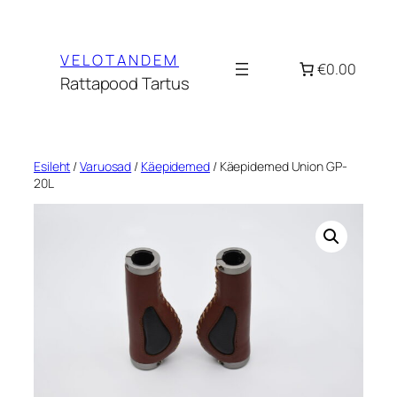
Liigu
sisu
VELOTANDEM
juurde
€0.00
Rattapood Tartus
Esileht
/
Varuosad
/
Käepidemed
/ Käepidemed Union GP-
20L