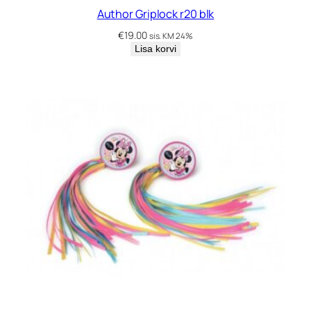
o
Author Griplock r20 blk
g
€
19.00
sis. KM 24%
u
Lisa korvi
s