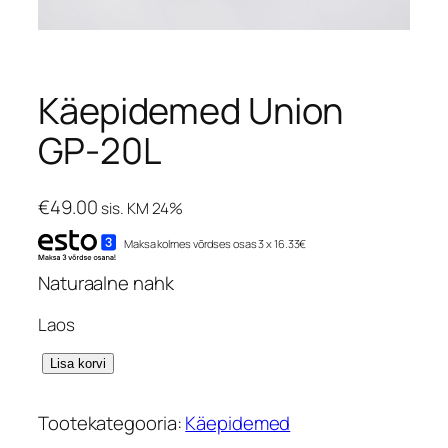
Käepidemed Union
GP-20L
€
49.00
sis. KM 24%
Maksa kolmes võrdses osas 3 x 16.33€
Naturaalne nahk
Laos
K
Lisa korvi
ä
e
Tootekategooria:
Käepidemed
p