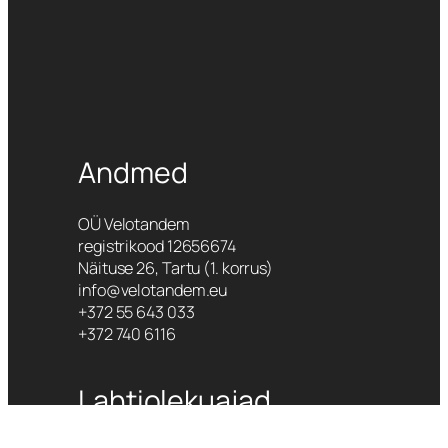
Andmed
OÜ Velotandem
registrikood 12656674
Näituse 26, Tartu (1. korrus)
info@velotandem.eu
+372 55 643 033
+372 740 6116
Lahtiolekuajad