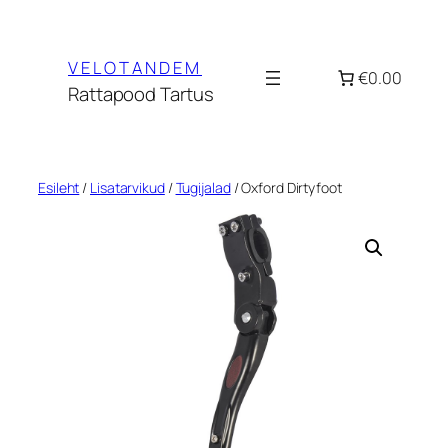
Liigu
sisu
VELOTANDEM
juurde
€0.00
Rattapood Tartus
Esileht
/
Lisatarvikud
/
Tugijalad
/ Oxford Dirtyfoot