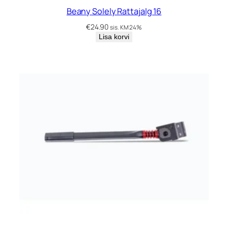
Beany Solely Rattajalg 16
€
24.90
sis. KM 24%
Lisa korvi