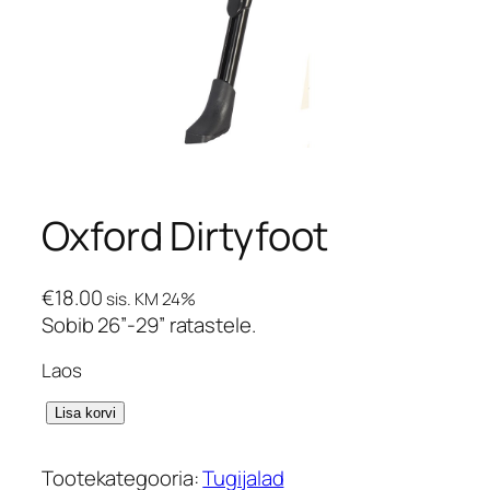
Oxford Dirtyfoot
€
18.00
sis. KM 24%
Sobib 26”-29” ratastele.
Laos
O
Lisa korvi
x
f
Tootekategooria:
Tugijalad