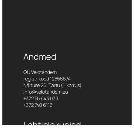
Andmed
OÜ Velotandem
registrikood 12656674
Näituse 26, Tartu (1. korrus)
info@velotandem.eu
+372 55 643 033
+372 740 6116
Lahtiolekuajad