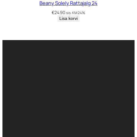
Beany Solely Rattajalg 24
€
24.90
sis. KM 24%
Lisa korvi