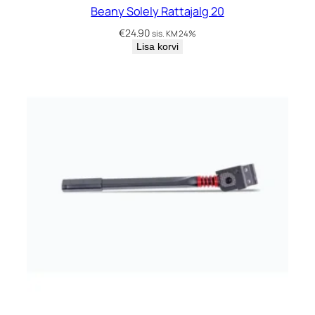
Beany Solely Rattajalg 20
€
24.90
sis. KM 24%
Lisa korvi