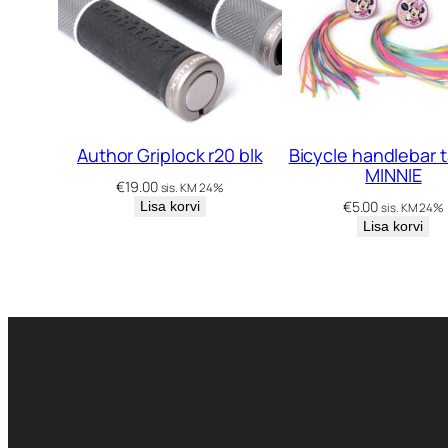
Author Griplock r20 blk
Bicycle handlebar t
MINNIE
€
19.00
sis. KM 24%
€
5.00
Lisa korvi
sis. KM 24%
Lisa korvi