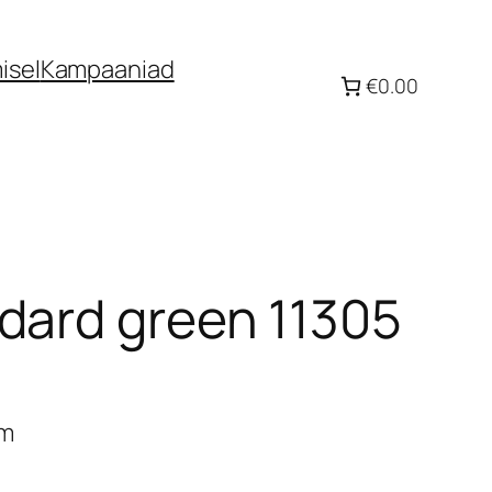
isel
Kampaaniad
€0.00
dard green 11305
mm