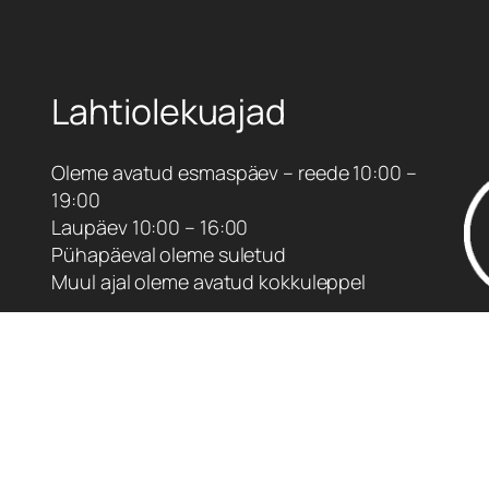
u
s
Lahtiolekuajad
Oleme avatud esmaspäev – reede 10:00 –
19:00
Laupäev 10:00 – 16:00
Pühapäeval oleme suletud
Muul ajal oleme avatud kokkuleppel
Parkimisvõimalus maja taga hoovis.