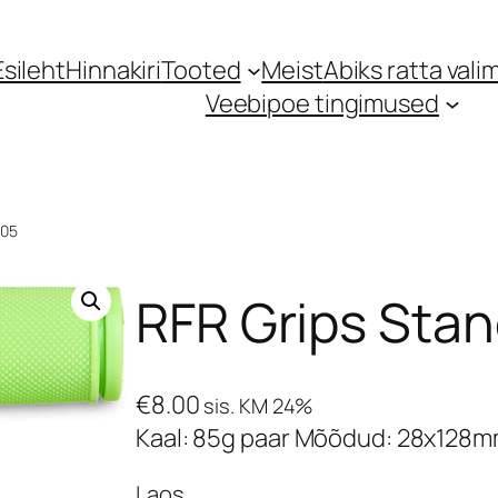
Esileht
Hinnakiri
Tooted
Meist
Abiks ratta valim
Veebipoe tingimused
305
RFR Grips Stan
€
8.00
sis. KM 24%
Kaal: 85g paar Mõõdud: 28x128
Laos