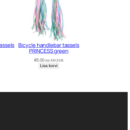
assels
Bicycle handlebar tassels
PRINCESS green
€
5.00
sis. KM 24%
Lisa korvi