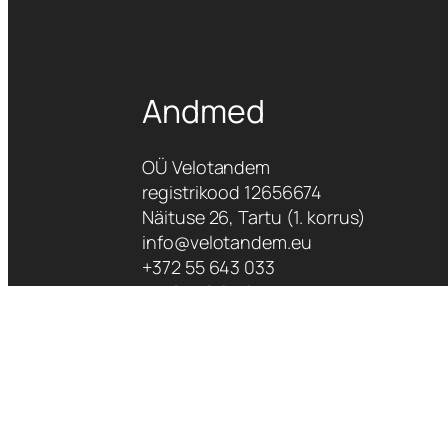
Andmed
OÜ Velotandem
registrikood 12656674
Näituse 26, Tartu (1. korrus)
info@velotandem.eu
+372 55 643 033
+372 740 6116