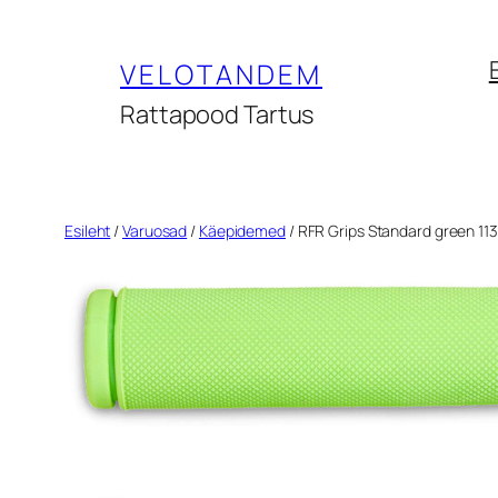
Liigu
sisu
VELOTANDEM
juurde
Rattapood Tartus
Esileht
/
Varuosad
/
Käepidemed
/ RFR Grips Standard green 11