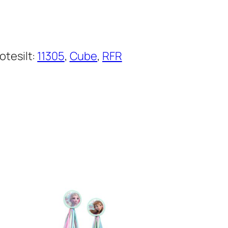
otesilt:
11305
, 
Cube
, 
RFR