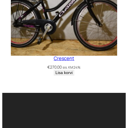
Crescent
€
270.00
sis. KM 24%
Lisa korvi