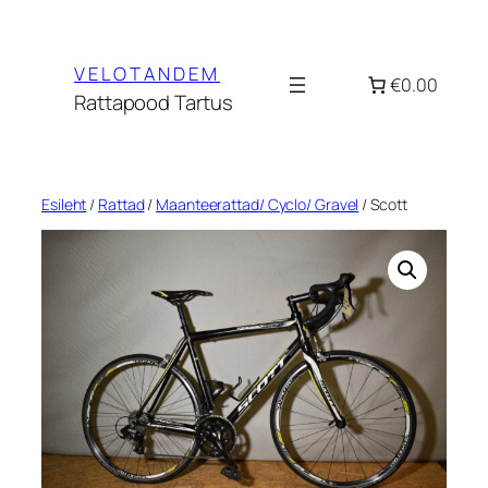
Liigu
sisu
VELOTANDEM
juurde
€0.00
Rattapood Tartus
Esileht
/
Rattad
/
Maanteerattad/ Cyclo/ Gravel
/ Scott