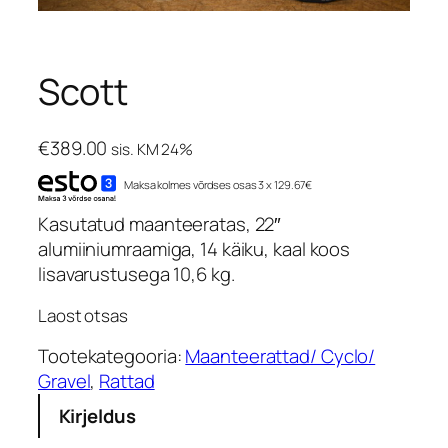
Scott
€
389.00
sis. KM 24%
Maksa kolmes võrdses osas 3 x 129.67€
Kasutatud maanteeratas, 22″
alumiiniumraamiga, 14 käiku, kaal koos
lisavarustusega 10,6 kg.
Laost otsas
Tootekategooria:
Maanteerattad/ Cyclo/
Gravel
, 
Rattad
Kirjeldus