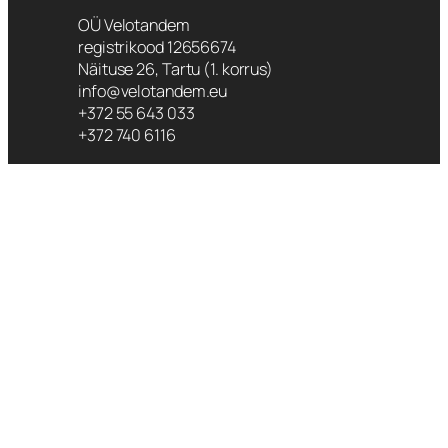
OÜ Velotandem
registrikood 12656674
Näituse 26, Tartu (1. korrus)
info@velotandem.eu
+372 55 643 033
+372 740 6116
Lahtiolekuajad
Oleme avatud esmaspäev – reede 10:00
– 19:00
Laupäev 10:00 – 16:00
Pühapäeval oleme suletud
Muul ajal oleme avatud kokkuleppel
Parkimisvõimalus maja taga hoovis.